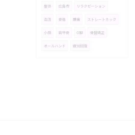
整体
広島市
リラクゼーション
血流
骨格
腰痛
ストレートネック
小顔
肩甲骨
O脚
骨盤矯正
オールハンド
疲労回復