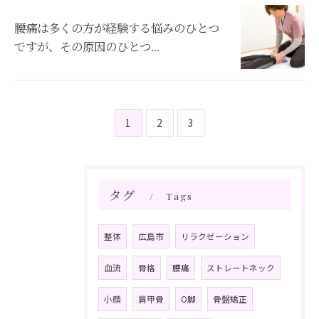
腰痛は多くの方が経験する悩みのひとつ
ですが、その原因のひとつ...
ご予約はこちら
1
2
3
タグ
Tags
整体
広島市
リラクゼーション
血流
骨格
腰痛
ストレートネック
小顔
肩甲骨
O脚
骨盤矯正