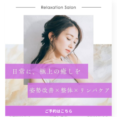
#心身ともに
#日々の疲れ
#健康美
#ヘルスケア
#ウェルネス
#ポジティブライフ
#身体軽く
#むくみ解消
#健康生活
#楽々園マッサージ
ご予約はこちら
< 前のページ
一覧に戻る
次のページ >