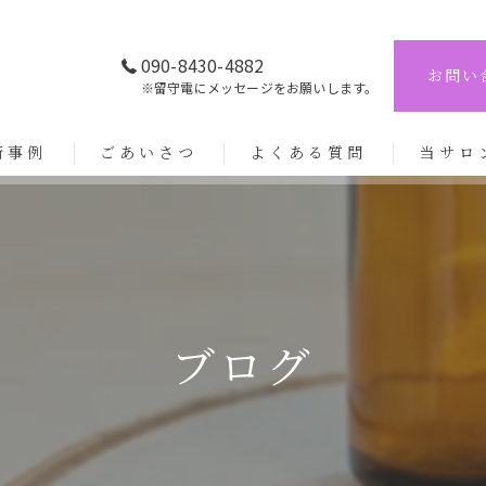
090-8430-4882
お問い
※留守電にメッセージをお願いします。
術事例
ごあいさつ
よくある質問
当サロ
リンパ
姿勢改善
肩こり
ブログ
ヘッドス
整体