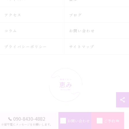
アクセス
ブログ
コラム
お問い合わせ
プライバシーポリシー
サイトマップ
090-8430-4882
© 2026 広島県広島市のリラクゼーションなら美骨サロン恵み ALL RIGHTS
お問い合わせ
ご予約
RESERVED.
※留守電にメッセージをお願いします。