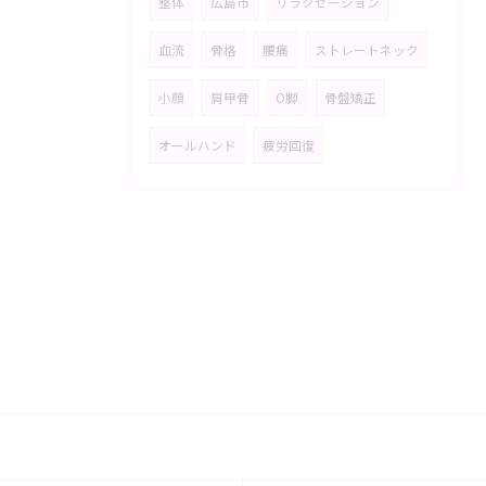
整体
広島市
リラクゼーション
血流
骨格
腰痛
ストレートネック
小顔
肩甲骨
O脚
骨盤矯正
オールハンド
疲労回復