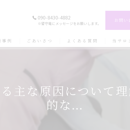
090-8430-4882
お問い
※留守電にメッセージをお願いします。
術事例
ごあいさつ
よくある質問
当サロ
リンパ
姿勢改善
なる主な原因について理
肩こり
的な...
ヘッドス
整体