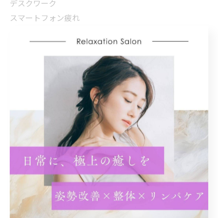
デスクワーク
スマートフォン疲れ
むくみ改善
冷え性対策
骨盤矯正
健康第一
運動習慣
食生活改善
生活習慣
健康的な体
フィットネス
ダイエット
健康管理
健康維持
バランス生活