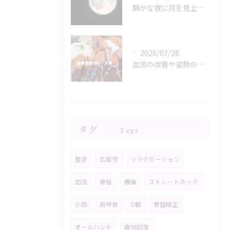
静かな夜に月を見上げるひととき、心と体がリラックスモードに誘...
2026/07/28
血流の改善や姿勢の調整が、日々の健康を支える鍵。
タグ
Tags
整体
広島市
リラクゼーション
血流
骨格
腰痛
ストレートネック
小顔
肩甲骨
O脚
骨盤矯正
オールハンド
疲労回復