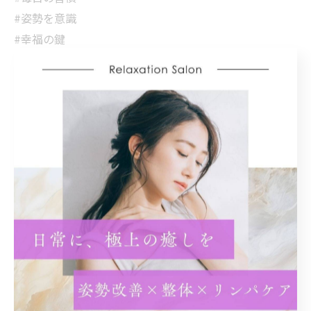
#姿勢を意識
#幸福の鍵
#フィットネスライフ
#姿勢大事
#新しい習慣
#健康管理
#ポジティブライフスタイル
#深呼吸
#エネルギーアップ
#体幹強化
#背筋を伸ばす
#健康生活
#広島市