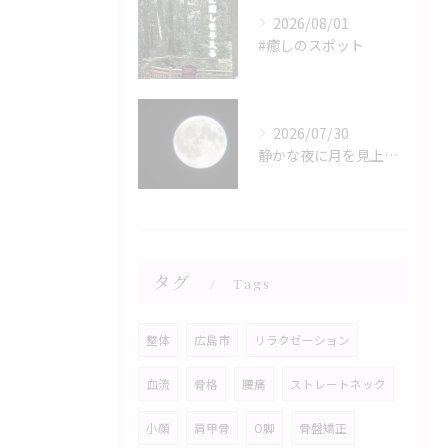
2026/08/01
#癒しのスポット
2026/07/30
静かな夜に月を見上げるひととき、心と体がリラックスモードに誘...
タグ
Tags
整体
広島市
リラクゼーション
血流
骨格
腰痛
ストレートネック
小顔
肩甲骨
O脚
骨盤矯正