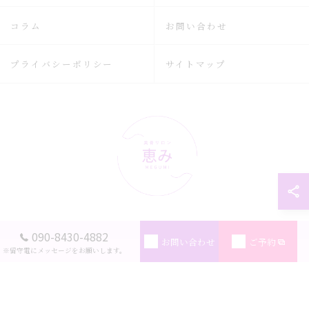
コラム
お問い合わせ
プライバシーポリシー
サイトマップ
090-8430-4882
© 2026 広島県広島市のリラクゼーションなら美骨サロン恵み ALL RIGHTS
お問い合わせ
ご予約
RESERVED.
※留守電にメッセージをお願いします。