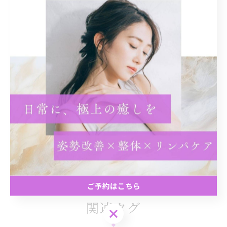
#広島市整体
#肩こり腰痛
#楽々園駅
#広島市マッサージ
広島市で姿勢改善に取り組む
広島市でドライヘッドスパ
を提供
姿勢改善
ヘッドスパ
< 前のページ
一覧に戻る
次のページ >
ご予約はこちら
関連タグ
ご予約はこちら