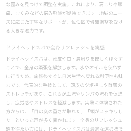
な歪みを見つけて調整を実施。これにより、肩こりや腰
佐伯区のドライヘッドスパ体験談と感想
痛、むくみなどの悩み軽減が期待できます。地域のニー
ディープリラックスを生む骨盤調整の秘密
ズに応じた丁寧なサポートが、佐伯区で骨盤調整を受け
心身のバランスを整える骨盤調整の魅力
る大きな魅力です。
骨盤調整で実感できるリラックス効果の理
由
ドライヘッドスパで全身リフレッシュを実感
専門店の骨盤調整で姿勢改善をサポート
ドライヘッドスパは、頭皮や首・肩周りを優しくほぐす
ヘッドスパとの併用で心身バランス向上
ことで、全身の緊張を解放します。水やオイルを使わず
ドライヘッドスパで癒しを体験する
に行うため、施術後すぐに日常生活へ戻れる利便性も魅
骨盤調整がストレス解消に与える影響
力です。代表的な手技として、頭皮のツボ押しや首筋の
ストレッチがあり、これらが血流やリンパの流れを促進
佐伯区の骨盤調整で健康美を手に入れる
し、疲労感やストレスを軽減します。実際に体験された
ディープリラックスを実感できるヘッドスパ体
方からは、「目の奥の重さが取れた」「頭がスッキリし
験
た」といった声が多く聞かれます。全身のリフレッシュ
ディープリラックスをもたらすヘッドスパ
感を得たい方には、ドライヘッドスパは最適な選択肢で