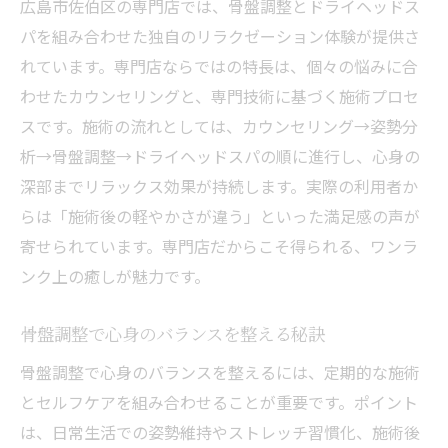
広島市佐伯区の専門店では、骨盤調整とドライヘッドス
ドライヘッドスパ利用者の体験談紹介
パを組み合わせた独自のリラクゼーション体験が提供さ
全身リフレッシュを叶える骨盤調整の工夫
れています。専門店ならではの特長は、個々の悩みに合
佐伯区で人気のヘッドスパ効果を徹底解説
わせたカウンセリングと、専門技術に基づく施術プロセ
骨盤調整とヘッドスパで日常の疲れを解放
スです。施術の流れとしては、カウンセリング→姿勢分
睡眠の質向上に役立つ骨盤調整とヘッドケア
析→骨盤調整→ドライヘッドスパの順に進行し、心身の
骨盤調整が睡眠の質に与える良い影響とは
深部までリラックス効果が持続します。実際の利用者か
ドライヘッドスパで快眠サポート体験
らは「施術後の軽やかさが違う」といった満足感の声が
寄せられています。専門店だからこそ得られる、ワンラ
ヘッドスパと骨盤調整の睡眠改善相乗効果
ンク上の癒しが魅力です。
佐伯区で受けるヘッドスパの特徴と魅力
骨盤調整がもたらす心身リラックスの効果
骨盤調整で心身のバランスを整える秘訣
スリープヘッドスパで毎日を快適に過ごす
骨盤調整で心身のバランスを整えるには、定期的な施術
佐伯区で人気の骨盤調整とヘッドスパの効果と
とセルフケアを組み合わせることが重要です。ポイント
は
は、日常生活での姿勢維持やストレッチ習慣化、施術後
佐伯区の骨盤調整が選ばれる理由を解説