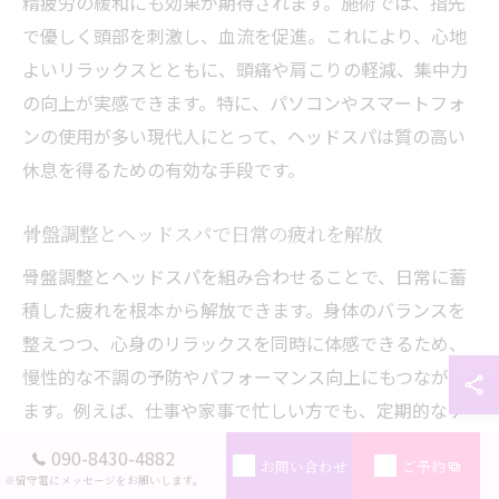
精疲労の緩和にも効果が期待されます。施術では、指先
で優しく頭部を刺激し、血流を促進。これにより、心地
よいリラックスとともに、頭痛や肩こりの軽減、集中力
の向上が実感できます。特に、パソコンやスマートフォ
ンの使用が多い現代人にとって、ヘッドスパは質の高い
休息を得るための有効な手段です。
骨盤調整とヘッドスパで日常の疲れを解放
骨盤調整とヘッドスパを組み合わせることで、日常に蓄
積した疲れを根本から解放できます。身体のバランスを
整えつつ、心身のリラックスを同時に体感できるため、
慢性的な不調の予防やパフォーマンス向上にもつながり
ます。例えば、仕事や家事で忙しい方でも、定期的なケ
アを取り入れることで、疲労回復だけでなく気分転換や
090-8430-4882
お問い合わせ
ご予約
ストレス解消にも役立ちます。自分自身の健康管理の一
※留守電にメッセージをお願いします。