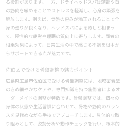
る役割があります。一方、ドライヘッドスパは頭部や首
紹介
の筋肉を緩めることでストレスを軽減し、心身の緊張を
佐伯区のヘッドスパが選ばれる理由を解説
解放します。例えば、骨盤の歪みが矯正されることで全
骨盤調整とヘッドスパによる眼精疲労ケア
身の巡りが良くなり、ヘッドスパによる癒しと相まっ
体験
て、慢性的な疲労や睡眠の質向上に寄与します。両者の
全身の疲労回復に役立つ骨盤調整の特徴
相乗効果によって、日常生活の中で感じる不調を根本か
五日市でヘッドスパを受けるメリット
らサポートできる点が魅力です。
全身リフレッシュなら骨盤調整×ドライヘッド
スパ
佐伯区で受ける骨盤調整の魅力ポイント
骨盤調整とドライヘッドスパの組み合わせ
広島県広島市佐伯区で受ける骨盤調整には、地域密着型
効果
のきめ細やかなケアや、専門知識を持つ施術者によるオ
ヘッドスパでリラックスしながら骨盤調整
ーダーメイドの調整が特徴です。骨盤調整では、個々の
スリープヘッドスパで睡眠の質を高める工
身体の状態や生活習慣に合わせて、骨格や筋肉のバラン
夫
スを見極めながら手技でアプローチします。具体的な取
り組みとして、姿勢分析や動作チェックを行い、根本的
骨盤調整は全身の巡り改善にもおすすめ