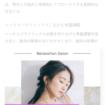
は、現代人の悩みに多角的にアプローチできる実践的な
方法です。
ヘッドスパでリラックスしながら骨盤調整
ヘッドスパでリラックス状態を作りながら骨盤調整を受
けると、筋肉の緊張がほぐれやすくなり、施術の効果が
より高まります。理由は、リラックスした状態では自律
神経が整い、体が本来のバランスを取り戻しやすいから
です。例えば、ソフトなタッチで頭皮をほぐしながら骨
盤周りの筋肉にもアプローチすることで、無理なく姿勢
改善や疲労回復につなげることができます。こうした施
術は、ストレスを感じやすい方やリラックスを重視した
い方に特におすすめです。
スリープヘッドスパで睡眠の質を高める工夫