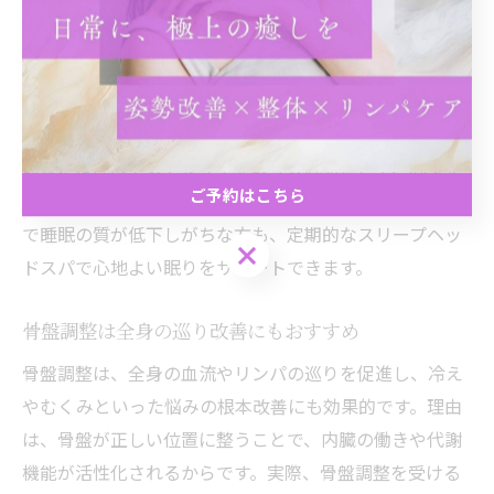
スリープヘッドスパは、睡眠の質を向上させるための独
自の手技やリズムが特徴です。頭部の緊張を優しく解き
ほぐし、深いリラクゼーションへ導くことで、寝つきの
悪さや浅い眠りの改善が期待できます。たとえば、施術
前後に深呼吸やストレッチを取り入れることで、心身を
ご予約はこちら
よりリラックスさせる工夫がされています。忙しい毎日
で睡眠の質が低下しがちな方も、定期的なスリープヘッ
ご予約はこちら
ドスパで心地よい眠りをサポートできます。
骨盤調整は全身の巡り改善にもおすすめ
骨盤調整は、全身の血流やリンパの巡りを促進し、冷え
やむくみといった悩みの根本改善にも効果的です。理由
は、骨盤が正しい位置に整うことで、内臓の働きや代謝
機能が活性化されるからです。実際、骨盤調整を受ける