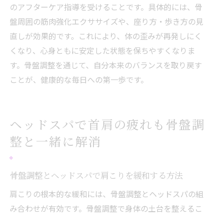
のアフターケア指導を受けることです。具体的には、骨
ヘッドスパで感じるディープリラックス体
盤周囲の筋肉強化エクササイズや、座り方・歩き方の見
験
直しが効果的です。これにより、体の歪みが再発しにく
骨盤調整とドライヘッドスパの効果的な活
くなり、心身ともに安定した状態を保ちやすくなりま
用法
す。骨盤調整を通じて、自分本来のバランスを取り戻す
専門店ならではの骨盤調整施術のポイント
ことが、健康的な毎日への第一歩です。
ヘッドスパがもたらす睡眠と疲労回復効果
佐伯区で骨盤調整とヘッドスパを選ぶ利点
ヘッドスパで首肩の疲れも骨盤調
整と一緒に解消
骨盤調整とヘッドスパで肩こりを緩和する方法
肩こりの根本的な緩和には、骨盤調整とヘッドスパの組
み合わせが有効です。骨盤調整で身体の土台を整えるこ