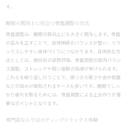
技術
す。
骨盤調整とヘッドスパで深い癒しを得る方
法
睡眠の質向上に役立つ骨盤調整の方法
スリープヘッドスパで質の高い休息を実現
骨盤調整は、睡眠の質向上にも大きく関与します。骨盤
佐伯区のヘッドスパが叶えるリラックス空
の歪みを正すことで、自律神経のバランスが整い、リラ
間
ックスしやすい身体づくりにつながります。具体的な方
ドライヘッドスパで首肩の疲れを優しくケ
法としては、施術前の姿勢評価、骨盤周囲の筋肉バラン
ア
ス調整、ストレッチや軽い運動の指導が挙げられます。
骨盤調整で全身のバランスをサポートする
これらを繰り返し行うことで、寝つきの悪さや途中覚醒
骨盤調整を受けるならヘッドスパとの組み合わ
などの悩みが緩和されるケースも多いです。睡眠でしっ
せが鍵
かり疲れを取るためには、骨盤調整による土台作りが重
要なポイントとなります。
骨盤調整とヘッドスパの組み合わせメリッ
ト
専門店ならではのディープリラックス体験
専門店での骨盤調整施術の流れとコツ