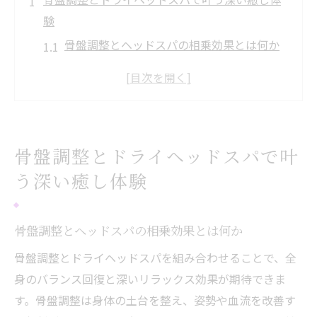
験
骨盤調整とヘッドスパの相乗効果とは何か
佐伯区で受ける骨盤調整の魅力ポイント
ドライヘッドスパで全身リフレッシュを実
感
睡眠の質向上に役立つ骨盤調整の方法
骨盤調整とドライヘッドスパで叶
専門店ならではのディープリラックス体験
う深い癒し体験
骨盤調整で心身のバランスを整える秘訣
ヘッドスパで首肩の疲れも骨盤調整と一緒に解
骨盤調整とヘッドスパの相乗効果とは何か
消
骨盤調整とヘッドスパで肩こりを緩和する
骨盤調整とドライヘッドスパを組み合わせることで、全
方法
身のバランス回復と深いリラックス効果が期待できま
す。骨盤調整は身体の土台を整え、姿勢や血流を改善す
ドライヘッドスパ専門店の施術内容と効果