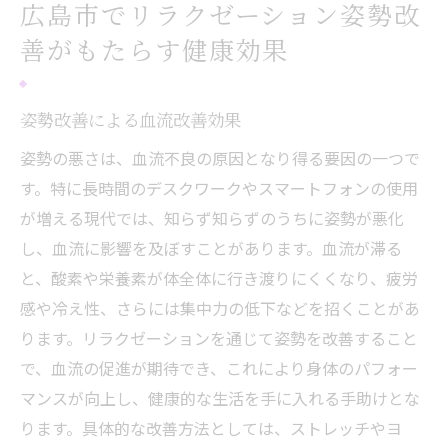
広島市での血行促進を目指したリラクゼー
広島市でリラクゼーション姿勢改
ション体験
善がもたらす健康効果
血行促進を助けるリラクゼーションのテク
ニック
姿勢改善による血流改善効果
リラクゼーションと姿勢改善の相乗効果で
姿勢の悪さは、血流不良の原因となり得る要因の一つで
健康促進
す。特に長時間のデスクワークやスマートフォンの使用
広島市で血行を改善するためのリラクゼー
が増える現代では、知らず知らずのうちに姿勢が悪化
ション施術
し、血流に影響を及ぼすことがあります。血流が滞る
姿勢改善を通じた血行促進の具体的な事例
と、酸素や栄養素が体全体に行き渡りにくくなり、疲労
感や冷え性、さらには集中力の低下などを招くことがあ
ります。リラクゼーションを通じて姿勢を改善すること
で、血流の促進が期待でき、これにより身体のパフォー
マンスが向上し、健康的な生活を手に入れる手助けとな
ります。具体的な改善方法としては、ストレッチやヨ