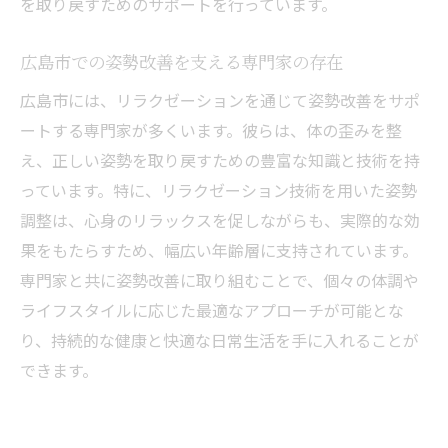
効果
を取り戻すためのサポートを行っています。
広島市でのリラクゼーション施術の健康的
広島市での姿勢改善を支える専門家の存在
メリット
姿勢改善を通じて健康を促進する広島市西
広島市には、リラクゼーションを通じて姿勢改善をサポ
区の取り組み
ートする専門家が多くいます。彼らは、体の歪みを整
え、正しい姿勢を取り戻すための豊富な知識と技術を持
健康的な生活を支えるリラクゼーションの
っています。特に、リラクゼーション技術を用いた姿勢
役割
調整は、心身のリラックスを促しながらも、実際的な効
広島市で姿勢改善をサポートするリラクゼ
果をもたらすため、幅広い年齢層に支持されています。
ーションサービス
専門家と共に姿勢改善に取り組むことで、個々の体調や
リラクゼーションによる健康維持のための
ライフスタイルに応じた最適なアプローチが可能とな
姿勢改善法
り、持続的な健康と快適な日常生活を手に入れることが
姿勢改善による血行促進を広島市のリラクゼー
できます。
ションで実感
姿勢改善が血行に与えるポジティブな影響