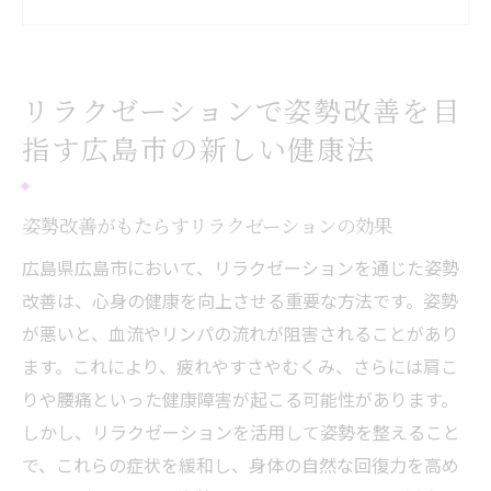
広島市での姿勢ケアの重要性を理解する
リラクゼーションを活用した姿勢改善の方
法
リラクゼーションで姿勢改善を目
広島市での姿勢改善に役立つリラクゼーシ
指す広島市の新しい健康法
ョン施術
リラクゼーションでの姿勢改善が日常生活
に与える影響
姿勢改善がもたらすリラクゼーションの効果
広島市での姿勢改善を支える専門家の存在
広島県広島市において、リラクゼーションを通じた姿勢
広島市でリラクゼーション姿勢改善がもたらす
改善は、心身の健康を向上させる重要な方法です。姿勢
健康効果
が悪いと、血流やリンパの流れが阻害されることがあり
姿勢改善による血流改善効果
ます。これにより、疲れやすさやむくみ、さらには肩こ
りや腰痛といった健康障害が起こる可能性があります。
リンパの流れを促進するリラクゼーション
しかし、リラクゼーションを活用して姿勢を整えること
の秘密
で、これらの症状を緩和し、身体の自然な回復力を高め
姿勢改善がもたらすストレス軽減の作用