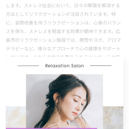
します。ストレス社会において、日々の緊張を解消する
方法としてリラクゼーションが注目されています。特
に、姿勢改善を伴うリラクゼーションは、心身のバラン
スを保ち、ストレスを軽減する効果が期待できます。広
島市のリラクゼーション施設では、瞑想やヨガ、アロマ
テラピーなど、様々なアプローチで心の健康をサポート
しています。これらの方法を取り入れることで、心の安
定とリラックスを追求し、日常生活の質を向上させるこ
とができるでしょう。継続的なリラクゼーションの実践
は、より充実した生活を送るための鍵となります。
姿勢改善とリラクゼーションの相
乗効果を広島市で体験