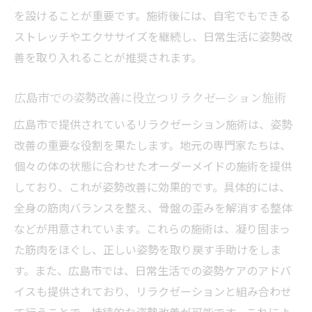
姿勢の改善が与える心地よい生活の影響
を設けることが重要です。施術後には、自宅でもできる
リラクゼーションによる姿勢改善の実践方
ストレッチやエクササイズを継続し、日常生活に姿勢改
法
善を取り入れることが推奨されます。
広島市で姿勢を整えるためのリラクゼーシ
ョンリソース
広島市での姿勢改善に役立つリラクゼーション施術
姿勢改善を支える広島市のコミュニティサ
広島市で提供されているリラクゼーション施術は、姿勢
ポート
改善の重要な役割を果たします。地元の専門家たちは、
広島市での日常に取り入れたい姿勢改善習
個々の体の状態に合わせたオーダーメイドの施術を提供
慣
しており、これが姿勢改善に効果的です。具体的には、
リラクゼーションがもたらす姿勢改善の長
全身の筋肉バランスを整え、骨盤の歪みを解消する整体
期的メリット
などが用意されています。これらの施術は、凝り固まっ
リラクゼーションで姿勢を改善する広島市の新
た筋肉をほぐし、正しい姿勢を取り戻す手助けをしま
提案
す。また、広島市では、日常生活での姿勢ケアのアドバ
イスも提供されており、リラクゼーションと組み合わせ
姿勢改善に特化したリラクゼーションプロ