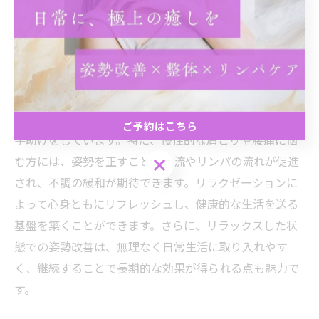
姿勢改善を支えるリラクゼーションの魅力
リラクゼーションは、単なる癒しの時間を提供するだけ
でなく、姿勢改善にも大いに役立ちます。広島市のリラ
クゼーションサロンでは、身体の緊張をほぐし、筋肉の
バランスを整える施術を通じて、自然な姿勢を取り戻す
ご予約はこちら
手助けをしています。特に、慢性的な肩こりや腰痛に悩
む方には、姿勢を正すことで血流やリンパの流れが促進
ご予約はこちら
され、不調の緩和が期待できます。リラクゼーションに
よって心身ともにリフレッシュし、健康的な生活を送る
基盤を築くことができます。さらに、リラックスした状
態での姿勢改善は、無理なく日常生活に取り入れやす
く、継続することで長期的な効果が得られる点も魅力で
す。