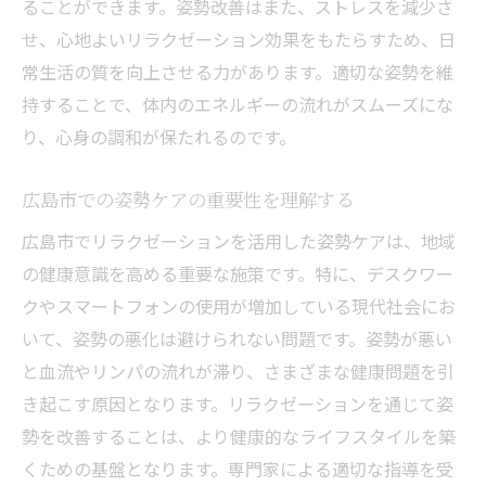
ることができます。姿勢改善はまた、ストレスを減少さ
免疫力向上に寄与する姿勢改善とリラクゼ
せ、心地よいリラクゼーション効果をもたらすため、日
ーション
常生活の質を向上させる力があります。適切な姿勢を維
広島市での健康的なライフスタイルの提案
持することで、体内のエネルギーの流れがスムーズにな
リラクゼーションによる精神的健康の向上
り、心身の調和が保たれるのです。
姿勢改善とリラクゼーションの相乗効果を広島
市で体験
広島市での姿勢ケアの重要性を理解する
姿勢改善を支えるリラクゼーションの魅力
広島市でリラクゼーションを活用した姿勢ケアは、地域
広島市での実践的な姿勢改善方法
の健康意識を高める重要な施策です。特に、デスクワー
リラクゼーションを通じた姿勢改善の実際
クやスマートフォンの使用が増加している現代社会にお
の体験談
いて、姿勢の悪化は避けられない問題です。姿勢が悪い
と血流やリンパの流れが滞り、さまざまな健康問題を引
広島市でのリラクゼーション技術の進化
き起こす原因となります。リラクゼーションを通じて姿
リラクゼーションと姿勢改善の統合アプロ
勢を改善することは、より健康的なライフスタイルを築
ーチ
くための基盤となります。専門家による適切な指導を受
広島市で姿勢改善の効果を最大化する方法