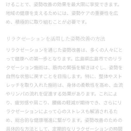
けることで、姿勢改善の効果を最大限に享受できます。
血流とリンパの流れを促進する広島市のリラク
地域の健康を支えるためには、姿勢ケアの重要性を広
ゼーション
め、積極的に取り組むことが必要です。
リラクゼーションで血流を改善するメカニ
ズム
リラクゼーションを活用した姿勢改善の方法
リンパの流れをサポートするリラクゼーシ
リラクゼーションを通じた姿勢改善は、多くの人々にと
ョン技術
って健康への第一歩となります。広島県広島市でのリラ
広島市での効果的なリンパケア法
クゼーション施術は、筋肉の緊張を解きほぐし、姿勢を
血流とリンパ促進のためのリラクゼーショ
自然な状態に戻すことを目指します。特に、整体やスト
ン対策
レッチを取り入れた施術は、身体の柔軟性を高め、血流
広島市でのリラクゼーション施術の選び方
やリンパの流れを促進する効果があります。これによ
り、疲労感や肩こり、腰痛の軽減が期待でき、さらにリ
リラクゼーションによる全身の健康促進
ラクゼーションによって心のストレスも解消されるた
広島市で姿勢を整え心地よい毎日をリラクゼー
め、総合的な健康増進に繋がります。姿勢改善のための
ションで実現
具体的な方法として、定期的なリラクゼーションの時間