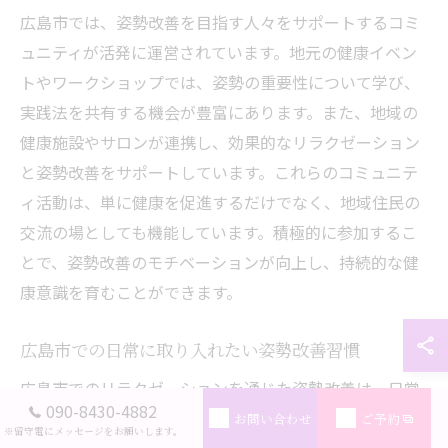
広島市では、姿勢改善を目指す人々をサポートするコミ
ュニティが活発に運営されています。地元の健康イベン
トやワークショップでは、姿勢の重要性について学び、
実践法を共有する機会が豊富にあります。また、地域の
健康施設やサロンが連携し、効果的なリラクゼーション
と姿勢改善をサポートしています。これらのコミュニテ
ィ活動は、単に健康を促進するだけでなく、地域住民の
交流の場としても機能しています。積極的に参加するこ
とで、姿勢改善のモチベーションが向上し、持続的な健
康意識を育むことができます。
広島市での日常に取り入れたい姿勢改善習慣
広島市でのリラクゼーションを通じた姿勢改善は、日常
090-8430-4882
生活に簡単に取り入れることができます。まず、毎朝の
お問い合わせ
ご予約
※留守電にメッセージをお願いします。