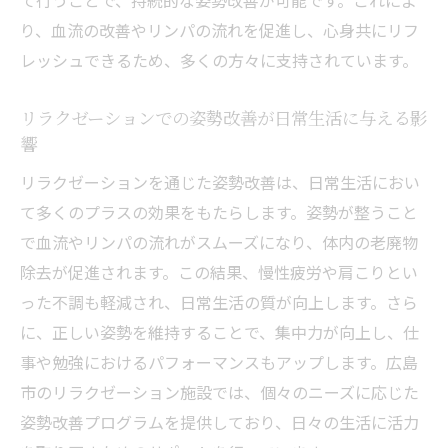
て行うことで、持続的な姿勢改善が可能です。これによ
グラムの紹介
り、血流の改善やリンパの流れを促進し、心身共にリフ
広島市での新しいリラクゼーション施術の
レッシュできるため、多くの方々に支持されています。
トレンド
リラクゼーションによる姿勢改善の具体的
リラクゼーションでの姿勢改善が日常生活に与える影
な効果
響
広島市でのリラクゼーションサロンの選び
リラクゼーションを通じた姿勢改善は、日常生活におい
方
て多くのプラスの効果をもたらします。姿勢が整うこと
姿勢改善を促すためのリラクゼーションテ
で血流やリンパの流れがスムーズになり、体内の老廃物
クニック
除去が促進されます。この結果、慢性疲労や肩こりとい
広島市のリラクゼーション施術の新しい可
った不調も軽減され、日常生活の質が向上します。さら
能性
に、正しい姿勢を維持することで、集中力が向上し、仕
広島市リラクゼーションが姿勢改善で健康をサ
事や勉強におけるパフォーマンスもアップします。広島
ポート
市のリラクゼーション施設では、個々のニーズに応じた
リラクゼーションが姿勢改善に与える健康
姿勢改善プログラムを提供しており、日々の生活に活力