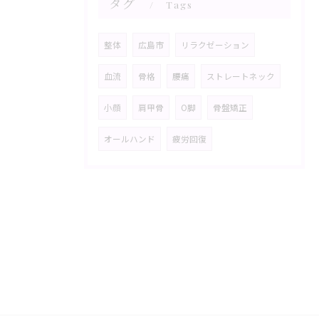
タグ
Tags
整体
広島市
リラクゼーション
血流
骨格
腰痛
ストレートネック
小顔
肩甲骨
O脚
骨盤矯正
オールハンド
疲労回復