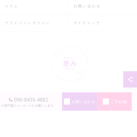
コラム
お問い合わせ
プライバシーポリシー
サイトマップ
090-8430-4882
© 2026 広島県広島市のリラクゼーションなら美骨サロン恵み ALL RIGHTS
お問い合わせ
ご予約
RESERVED.
※留守電にメッセージをお願いします。