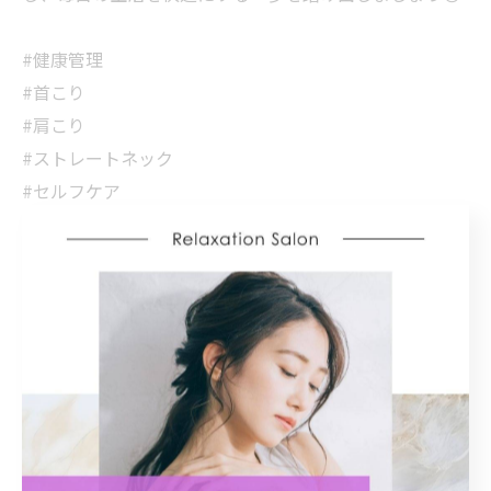
#健康管理
#首こり
#肩こり
#ストレートネック
#セルフケア
広島市で肩こりに対応する施術
肩こり
< 前のページ
一覧に戻る
次のページ >