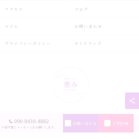
アクセス
ブログ
コラム
お問い合わせ
プライバシーポリシー
サイトマップ
090-8430-4882
© 2026 広島県広島市のリラクゼーションなら美骨サロン恵み ALL RIGHTS
お問い合わせ
ご予約
RESERVED.
※留守電にメッセージをお願いします。