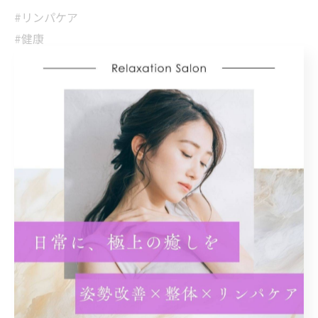
#リンパケア
#健康
#美容
#セルフケア
#リラックス
< 前のページ
一覧に戻る
次のページ >
カテゴリー
Categories