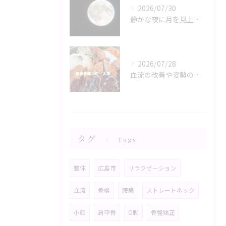
2026/07/30
静かな夜に月を見上げるひととき、心と体がリラックスモードに誘...
2026/07/28
血流の改善や姿勢の調整が、日々の健康を支える鍵。
タグ
Tags
整体
広島市
リラクゼーション
血流
骨格
腰痛
ストレートネック
小顔
肩甲骨
O脚
骨盤矯正