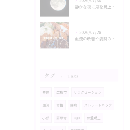
2026/07/30
静かな夜に月を見上げるひととき、心と体がリラックスモードに誘...
2026/07/28
血流の改善や姿勢の調整が、日々の健康を支える鍵。
タグ
Tags
整体
広島市
リラクゼーション
血流
骨格
腰痛
ストレートネック
小顔
肩甲骨
O脚
骨盤矯正