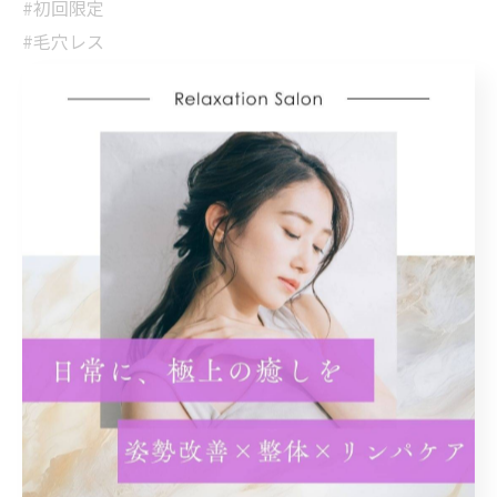
#初回限定
#毛穴レス
#透明感
#エステ体験
#予約受付中
#期間限定
#スキンケアサロン
#プライベートサロン
#リフレッシュ
#夏の終わり
#肌美人
#エステティシャン
#自分磨き
#ご予約はお早めに
#美容好きな人と繋がりたい